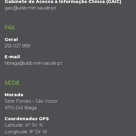
Gabinete de Acesso à Informação Clínica (GAIC)
gaic@ulsb.min-saude.pt
FAX
Geral
253 027 999
E-mail
hbraga@ulsb.min-saude.pt
SEDE
Morada
Sete Fontes – São Victor
4710-243 Braga
Coordenadas GPS
Latitude: 41º 34’ N
Longitude: 8º 24’ W