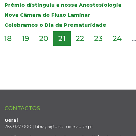
Prémio distinguiu a nossa Anestesiologia
Nova Câmara de Fluxo Laminar
Celebramos o Dia da Prematuridade
18
19
20
21
22
23
24
..
CONTACTOS
Geral
253 027 000 | hbraga@ulsb.min-saude.pt