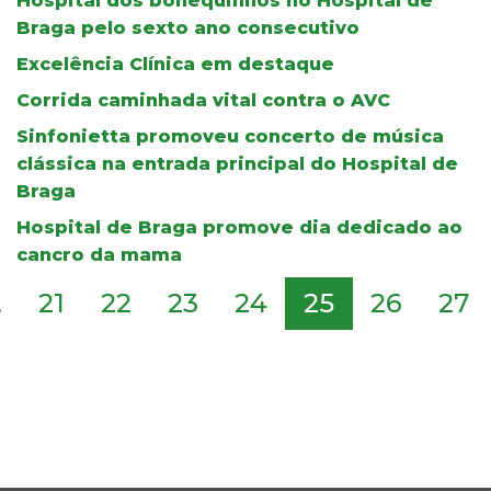
Hospital dos bonequinhos no Hospital de
Braga pelo sexto ano consecutivo
Excelência Clínica em destaque
Corrida caminhada vital contra o AVC
Sinfonietta promoveu concerto de música
clássica na entrada principal do Hospital de
Braga
Hospital de Braga promove dia dedicado ao
cancro da mama
.
21
22
23
24
25
26
27