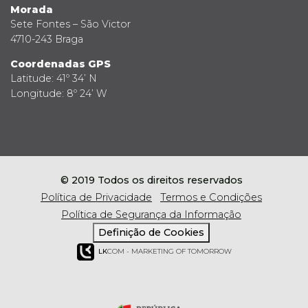
Morada
Sete Fontes – São Victor
4710-243 Braga
Coordenadas GPS
Latitude: 41º 34’ N
Longitude: 8º 24’ W
© 2019 Todos os direitos reservados
Política de Privacidade
Termos e Condições
Política de Segurança da Informação
Definição de Cookies
LK
COM - MARKETING OF TOMORROW