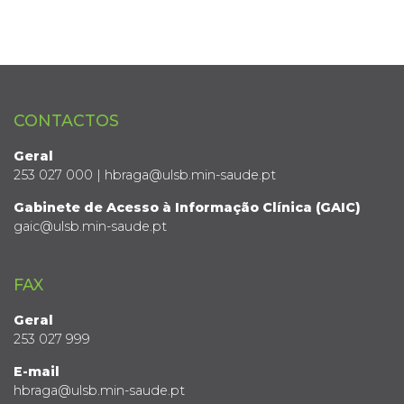
CONTACTOS
Geral
253 027 000 | hbraga@ulsb.min-saude.pt
Gabinete de Acesso à Informação Clínica (GAIC)
gaic@ulsb.min-saude.pt
FAX
Geral
253 027 999
E-mail
hbraga@ulsb.min-saude.pt