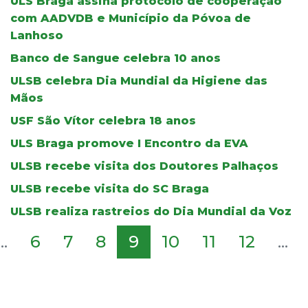
ULS Braga assina protocolo de cooperação
com AADVDB e Município da Póvoa de
Lanhoso
Banco de Sangue celebra 10 anos
ULSB celebra Dia Mundial da Higiene das
Mãos
USF São Vítor celebra 18 anos
ULS Braga promove I Encontro da EVA
ULSB recebe visita dos Doutores Palhaços
ULSB recebe visita do SC Braga
ULSB realiza rastreios do Dia Mundial da Voz
...
6
7
8
9
10
11
12
...