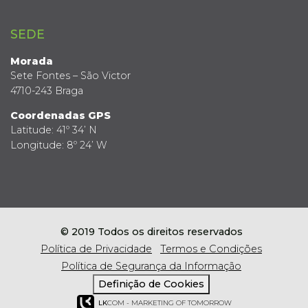
SEDE
Morada
Sete Fontes – São Victor
4710-243 Braga
Coordenadas GPS
Latitude: 41º 34’ N
Longitude: 8º 24’ W
© 2019 Todos os direitos reservados
Política de Privacidade
Termos e Condições
Política de Segurança da Informação
Definição de Cookies
LK
COM - MARKETING OF TOMORROW