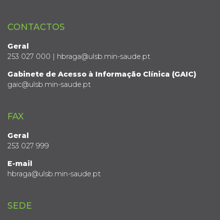
CONTACTOS
Geral
253 027 000 | hbraga@ulsb.min-saude.pt
Gabinete de Acesso à Informação Clínica (GAIC)
gaic@ulsb.min-saude.pt
FAX
Geral
253 027 999
E-mail
hbraga@ulsb.min-saude.pt
SEDE