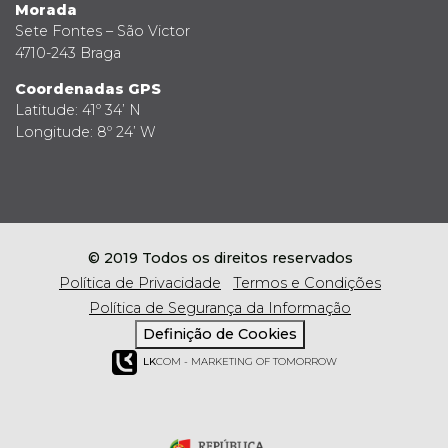
Morada
Sete Fontes – São Victor
4710-243 Braga
Coordenadas GPS
Latitude: 41º 34’ N
Longitude: 8º 24’ W
© 2019 Todos os direitos reservados
Política de Privacidade
Termos e Condições
Política de Segurança da Informação
Definição de Cookies
LK
COM - MARKETING OF TOMORROW