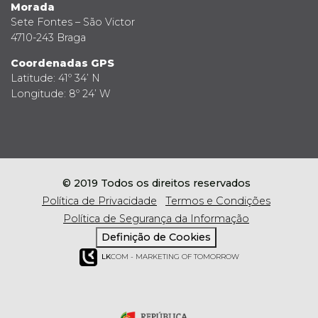
Morada
Sete Fontes – São Victor
4710-243 Braga
Coordenadas GPS
Latitude: 41º 34’ N
Longitude: 8º 24’ W
© 2019 Todos os direitos reservados
Política de Privacidade
Termos e Condições
Política de Segurança da Informação
Definição de Cookies
LK
COM - MARKETING OF TOMORROW