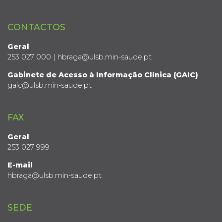
CONTACTOS
Geral
253 027 000 | hbraga@ulsb.min-saude.pt
Gabinete de Acesso à Informação Clínica (GAIC)
gaic@ulsb.min-saude.pt
FAX
Geral
253 027 999
E-mail
hbraga@ulsb.min-saude.pt
SEDE