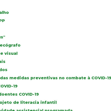
alho
PP
us"
 ecógrafo
e visual
ais
dos
a das medidas preventivas no combate à COVID-1
COVID-19
 doentes COVID-19
ojeto de literacia infantil
ividade assistencial programada