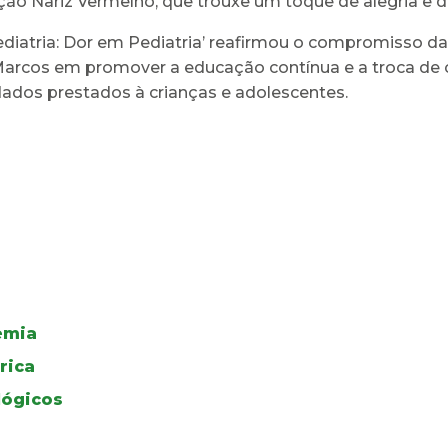
ão Nariz Vermelho, que trouxe um toque de alegria e 
diatria: Dor em Pediatria’ reafirmou o compromisso da
Marcos em promover a educação contínua e a troca de c
dados prestados à crianças e adolescentes.
emia
rica
ógicos