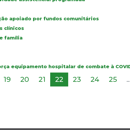
ção apoiado por fundos comunitários
 clínicos
 família
força equipamento hospitalar de combate à COVI
19
20
21
22
23
24
25
..