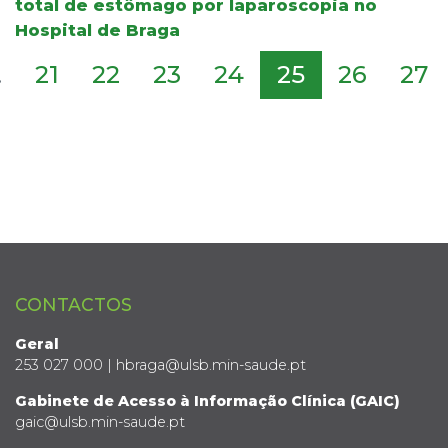
total de estômago por laparoscopia no
Hospital de Braga
.
21
22
23
24
25
26
27
CONTACTOS
Geral
253 027 000 | hbraga@ulsb.min-saude.pt
Gabinete de Acesso à Informação Clínica (GAIC)
gaic@ulsb.min-saude.pt