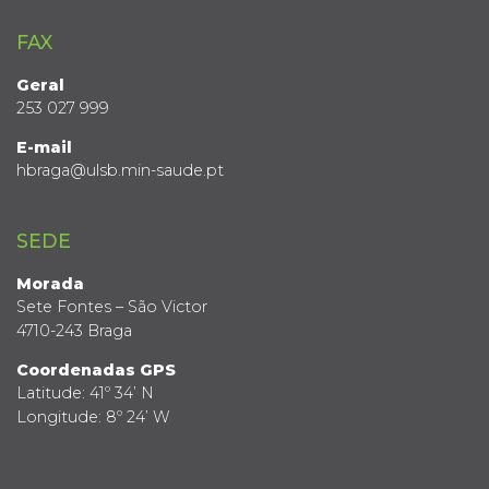
FAX
Geral
253 027 999
E-mail
hbraga@ulsb.min-saude.pt
SEDE
Morada
Sete Fontes – São Victor
4710-243 Braga
Coordenadas GPS
Latitude: 41º 34’ N
Longitude: 8º 24’ W