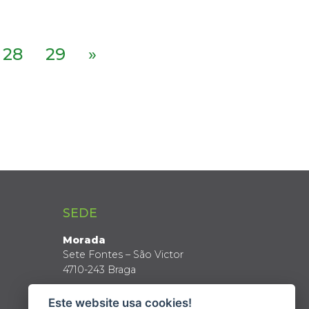
28
29
»
SEDE
Morada
Sete Fontes – São Victor
4710-243 Braga
Coordenadas GPS
Este website usa cookies!
Latitude: 41º 34’ N