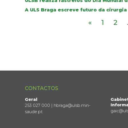
ULSB realiza rastreios do Dia Mundial 
A ULS Braga escreve futuro da cirurgia
«
1
2
CONTACTOS
Geral
Gabine
Informa
253 027 000 | hbraga@ulsb.min-
gaic@ul
saude.pt