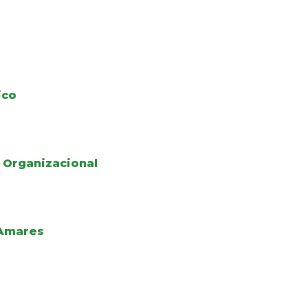
ico
 Organizacional
 Amares