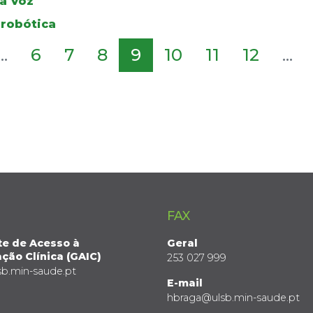
da Voz
 robótica
...
6
7
8
9
10
11
12
...
FAX
te de Acesso à
Geral
ção Clínica (GAIC)
253 027 999
sb.min-saude.pt
E-mail
hbraga@ulsb.min-saude.pt