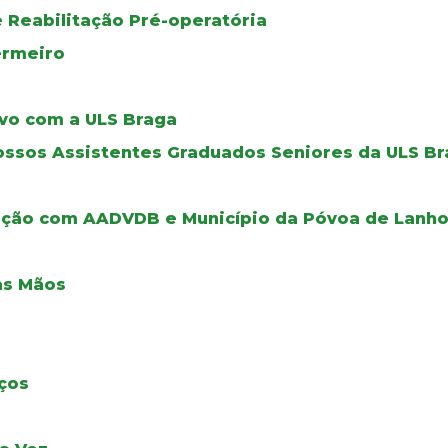
 Reabilitação Pré-operatória
ermeiro
tivo com a ULS Braga
ssos Assistentes Graduados Seniores da ULS B
ação com AADVDB e Município da Póvoa de Lanh
as Mãos
ços