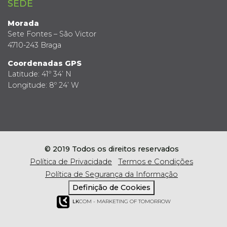
SEDE
Morada
Sete Fontes – São Victor
4710-243 Braga
Coordenadas GPS
Latitude: 41º 34’ N
Longitude: 8º 24’ W
© 2019 Todos os direitos reservados
Política de Privacidade
Termos e Condições
Política de Segurança da Informação
Definição de Cookies
LK
COM - MARKETING OF TOMORROW