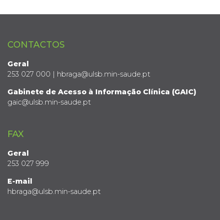
CONTACTOS
Geral
253 027 000 | hbraga@ulsb.min-saude.pt
Gabinete de Acesso à Informação Clínica (GAIC)
gaic@ulsb.min-saude.pt
FAX
Geral
253 027 999
E-mail
hbraga@ulsb.min-saude.pt