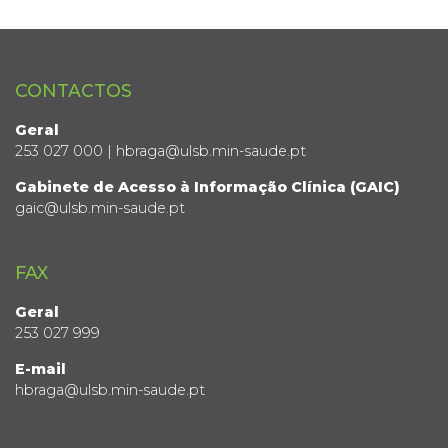
CONTACTOS
Geral
253 027 000 | hbraga@ulsb.min-saude.pt
Gabinete de Acesso à Informação Clínica (GAIC)
gaic@ulsb.min-saude.pt
FAX
Geral
253 027 999
E-mail
hbraga@ulsb.min-saude.pt