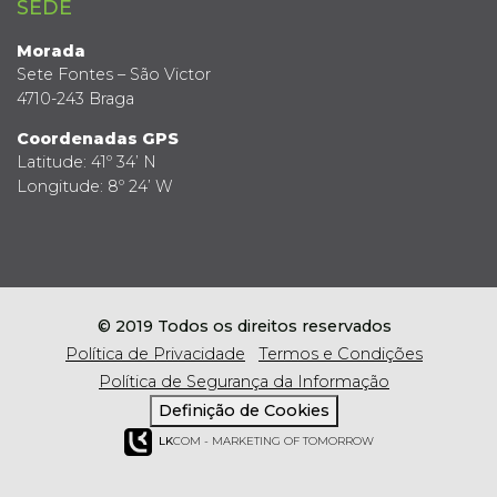
SEDE
Morada
Sete Fontes – São Victor
4710-243 Braga
Coordenadas GPS
Latitude: 41º 34’ N
Longitude: 8º 24’ W
© 2019 Todos os direitos reservados
Política de Privacidade
Termos e Condições
Política de Segurança da Informação
Definição de Cookies
LK
COM - MARKETING OF TOMORROW