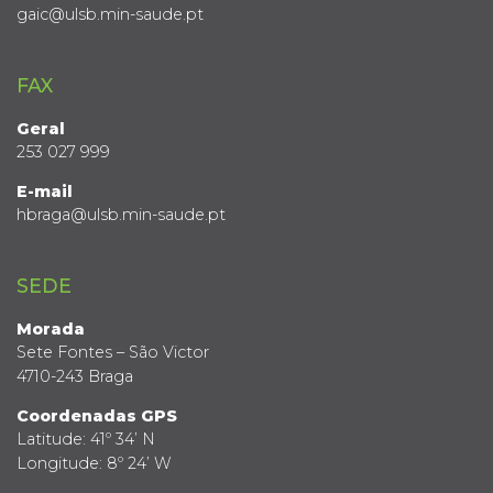
gaic@ulsb.min-saude.pt
FAX
Geral
253 027 999
E-mail
hbraga@ulsb.min-saude.pt
SEDE
Morada
Sete Fontes – São Victor
4710-243 Braga
Coordenadas GPS
Latitude: 41º 34’ N
Longitude: 8º 24’ W