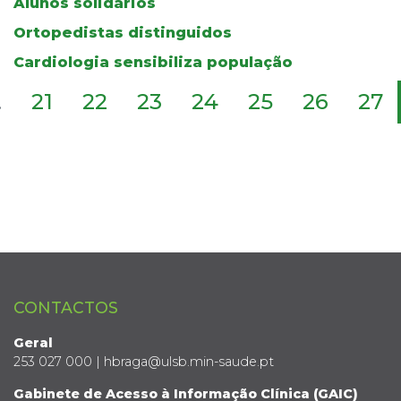
Alunos solidários
Ortopedistas distinguidos
Cardiologia sensibiliza população
.
21
22
23
24
25
26
27
CONTACTOS
Geral
253 027 000 | hbraga@ulsb.min-saude.pt
Gabinete de Acesso à Informação Clínica (GAIC)