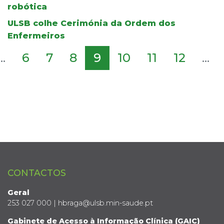
robótica
ULSB colhe Cerimónia da Ordem dos
Enfermeiros
...
6
7
8
9
10
11
12
...
CONTACTOS
Geral
253 027 000 | hbraga@ulsb.min-saude.pt
Gabinete de Acesso à Informação Clínica (GAIC)