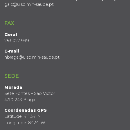
gaic@ulsb.min-saude.pt
FAX
Geral
253 027 999
E-mail
hbraga@ulsb.min-saude.pt
SEDE
Morada
Sete Fontes – São Victor
4710-243 Braga
Coordenadas GPS
Latitude: 41º 34’ N
Longitude: 8º 24’ W