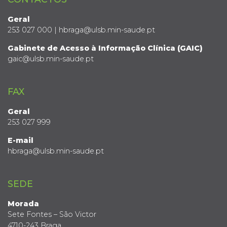
Geral
253 027 000 | hbraga@ulsb.min-saude.pt
Gabinete de Acesso à Informação Clínica (GAIC)
gaic@ulsb.min-saude.pt
FAX
Geral
253 027 999
E-mail
hbraga@ulsb.min-saude.pt
SEDE
Morada
Sete Fontes – São Victor
4710-243 Braga