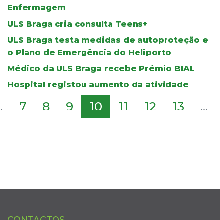
Enfermagem
ULS Braga cria consulta Teens+
ULS Braga testa medidas de autoproteção e
o Plano de Emergência do Heliporto
Médico da ULS Braga recebe Prémio BIAL
Hospital registou aumento da atividade
..
7
8
9
10
11
12
13
...
CONTACTOS