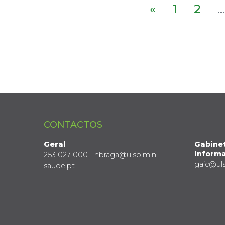
«
1
2
...
CONTACTOS
Geral
Gabine
Informa
253 027 000 | hbraga@ulsb.min-
gaic@ul
saude.pt