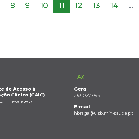
8
9
10
11
12
13
14
...
FAX
te de Acesso à
Geral
ção Clínica (GAIC)
253 027 999
sb.min-saude.pt
E-mail
hbraga@ulsb.min-saude.pt