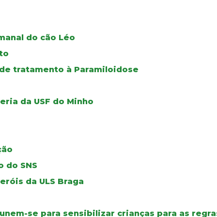
manal do cão Léo
to
 de tratamento à Paramiloidose
leria da USF do Minho
ção
vo do SNS
heróis da ULS Braga
 unem-se para sensibilizar crianças para as regra