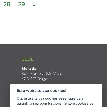
28
29
»
SEDE
Morada
Sete Fontes – São Victor
4710-243 Braga
Coordenadas GPS
Este website usa cookies!
Latitude: 41º 34’ N
Longitude: 8º 24’ W
Olá, este site usa cookies essenciais para
garantir o seu bom funcionamento e cookies de