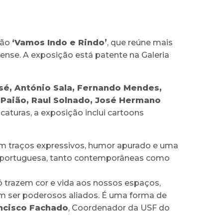
ção
‘Vamos Indo e Rindo’
, que reúne mais
arense. A exposição está patente na Galeria
osé, António Sala, Fernando Mendes,
 Paião, Raul Solnado, José Hermano
icaturas, a exposição inclui cartoons
com traços expressivos, humor apurado e uma
al portuguesa, tanto contemporâneas como
ó trazem cor e vida aos nossos espaços,
ser poderosos aliados. É uma forma de
ncisco Fachado
, Coordenador da USF do