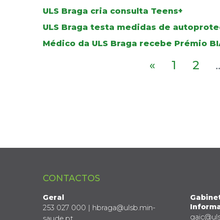
ULS Braga cria consulta Teens+
ULS Braga testa medidas de autoprote
Médico da ULS Braga recebe Prémio BI
«
1
2
.
CONTACTOS
Geral
Gabine
Informa
253 027 000 | hbraga@ulsb.min-
gaic@ul
saude.pt