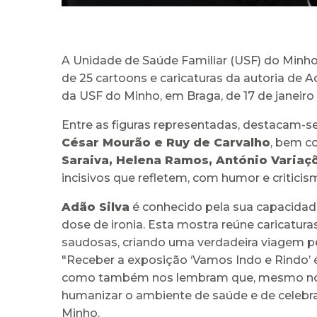
A Unidade de Saúde Familiar (USF) do Minho
de 25 cartoons e caricaturas da autoria de A
da USF do Minho, em Braga, de 17 de janeiro
Entre as figuras representadas, destacam-s
César Mourão e Ruy de Carvalho
, bem c
Saraiva, Helena Ramos, António Variaç
incisivos que refletem, com humor e criticis
Adão Silva
é conhecido pela sua capacidade
dose de ironia. Esta mostra reúne caricat
saudosas, criando uma verdadeira viagem pe
"Receber a exposição ‘Vamos Indo e Rindo’ é
como também nos lembram que, mesmo nos 
humanizar o ambiente de saúde e de celebrar 
Minho.