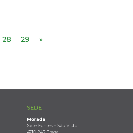
28
29
»
SEDE
Morada
Sete Fontes – São Victor
4710-243 Braga