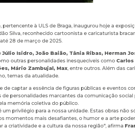
, pertencente à ULS de Braga, inaugurou hoje a exposi
dão Silva, reconhecido cartoonista e caricaturista brac
 até 28 de março de 2025.
e
Júlio Isidro, João Baião, Tânia Ribas, Herman J
omo outras personalidades inesquecíveis como
Carlos
ões, Mário Zambujal, Max
, entre outros. Além das car
mo, temas da atualidade.
 de captar a essência de figuras públicas e eventos 
uras de personalidades marcantes da comunicação soci
la memória coletiva do público.
 um privilégio para a nossa unidade. Estas obras não s
momentos mais desafiantes, o humor e a arte podem 
a criatividade e a cultura da nossa região", afirma
Fra