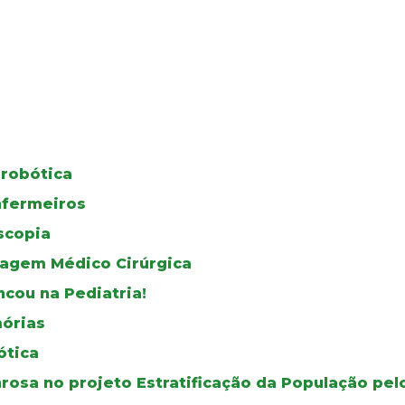
 robótica
nfermeiros
scopia
magem Médico Cirúrgica
ncou na Pediatria!
órias
ótica
osa no projeto Estratificação da População pel