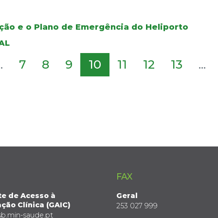
ção e o Plano de Emergência do Heliporto
AL
..
7
8
9
10
11
12
13
...
FAX
te de Acesso à
Geral
ção Clínica (GAIC)
253 027 999
sb.min-saude.pt