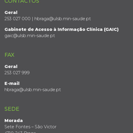
CONTACTOS
Geral
253 027 000 | hbraga@ulsb.min-saude.pt
Gabinete de Acesso à Informação Clínica (GAIC)
gaic@ulsb.min-saude.pt
FAX
Geral
253 027 999
E-mail
hbraga@ulsb.min-saude.pt
SEDE
Morada
Sete Fontes – São Victor