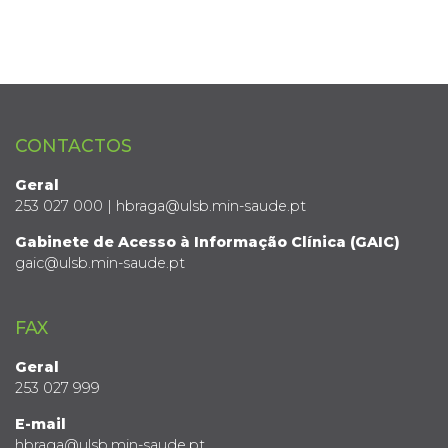
CONTACTOS
Geral
253 027 000 | hbraga@ulsb.min-saude.pt
Gabinete de Acesso à Informação Clínica (GAIC)
gaic@ulsb.min-saude.pt
FAX
Geral
253 027 999
E-mail
hbraga@ulsb.min-saude.pt