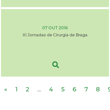
07 OUT 2016
XI Jornadas de Cirurgia de Braga
«
1
2
...
4
5
6
7
8