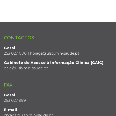
CONTACTOS
Geral
253 027 000 | hbraga@ulsb.min-saude.pt
Gabinete de Acesso à Informação Clínica (GAIC)
gaic@ulsb.min-saude.pt
FAX
Geral
253 027 999
E-mail
hbraga@ulsb.min-saude.pt