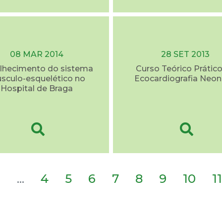
08 MAR 2014
28 SET 2013
lhecimento do sistema
Curso Teórico Prátic
sculo-esquelético no
Ecocardiografia Neon
Hospital de Braga
2
...
4
5
6
7
8
9
10
11