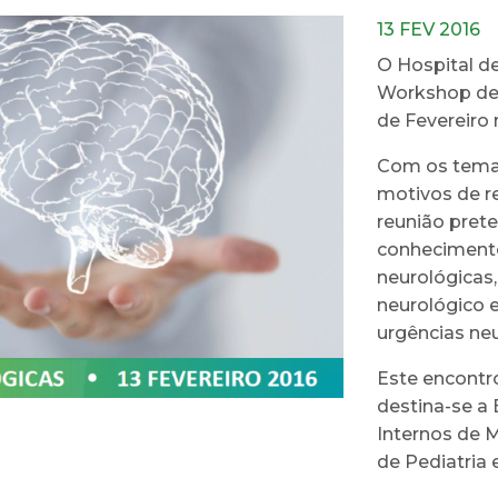
13 FEV 2016
O Hospital d
Workshop de 
de Fevereiro 
Com os temas
motivos de re
reunião pret
conhecimento
neurológicas
neurológico e
urgências neu
Este encontro
destina-se a 
Internos de M
de Pediatria