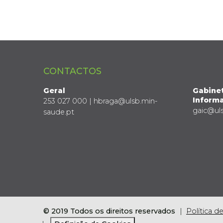
CONTACTOS
Geral
Gabine
Informa
253 027 000 | hbraga@ulsb.min-
gaic@ul
saude.pt
© 2019 Todos os direitos reservados
Política d