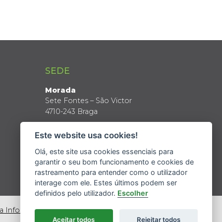
SEDE
Morada
Sete Fontes – São Victor
4710-243 Braga
Coordenadas GPS
Este website usa cookies!
Latitude: 41º 34’ N
Longitude: 8º 24’ W
Olá, este site usa cookies essenciais para
garantir o seu bom funcionamento e cookies de
rastreamento para entender como o utilizador
interage com ele. Estes últimos podem ser
definidos pelo utilizador.
Escolher
da Informação
Aceitar todos
Rejeitar todos