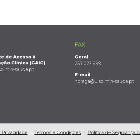
FAX
te de Acesso à
Geral
ção Clínica (GAIC)
253 027 999
sb.min-saude.pt
E-mail
hbraga@ulsb.min-saude.pt
e Privacidade
Termos e Condições
Política de Segurança 