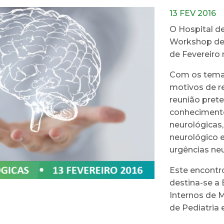
13 FEV 2016
O Hospital d
Workshop de 
de Fevereiro 
Com os temas
motivos de re
reunião pret
conhecimento
neurológicas
neurológico e
urgências neu
Este encontro
destina-se a 
Internos de M
de Pediatria