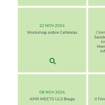
22 NOV 2024
Workshop sobre Cefaleias
I Jo
Saúde
I
Ment
in
08 NOV 2024
APRI MEETS ULS Braga
II Fó