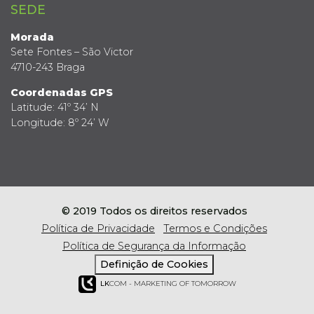
SEDE
Morada
Sete Fontes – São Victor
4710-243 Braga
Coordenadas GPS
Latitude: 41º 34’ N
Longitude: 8º 24’ W
© 2019 Todos os direitos reservados
Política de Privacidade
Termos e Condições
Política de Segurança da Informação
Definição de Cookies
LK
COM - MARKETING OF TOMORROW