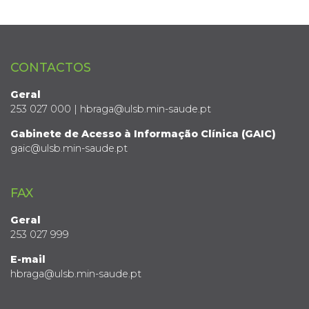
CONTACTOS
Geral
253 027 000 | hbraga@ulsb.min-saude.pt
Gabinete de Acesso à Informação Clínica (GAIC)
gaic@ulsb.min-saude.pt
FAX
Geral
253 027 999
E-mail
hbraga@ulsb.min-saude.pt