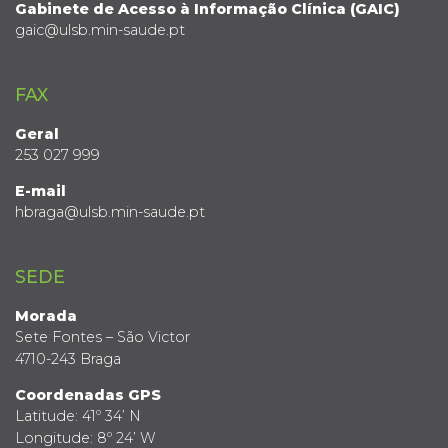
Gabinete de Acesso à Informação Clínica (GAIC)
gaic@ulsb.min-saude.pt
FAX
Geral
253 027 999
E-mail
hbraga@ulsb.min-saude.pt
SEDE
Morada
Sete Fontes – São Victor
4710-243 Braga
Coordenadas GPS
Latitude: 41º 34’ N
Longitude: 8º 24’ W