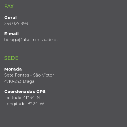
FAX
Geral
253 027 999
E-mail
hbraga@ulsb.min-saude.pt
SEDE
Morada
Sete Fontes – São Victor
4710-243 Braga
Coordenadas GPS
Latitude: 41º 34’ N
Longitude: 8º 24’ W