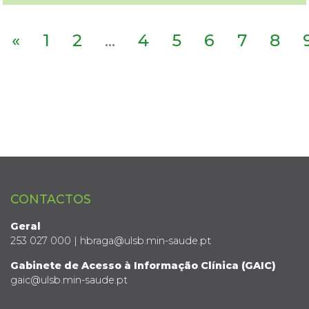
«
1
2
...
4
5
6
7
8
CONTACTOS
Geral
253 027 000 | hbraga@ulsb.min-saude.pt
Gabinete de Acesso à Informação Clínica (GAIC)
gaic@ulsb.min-saude.pt