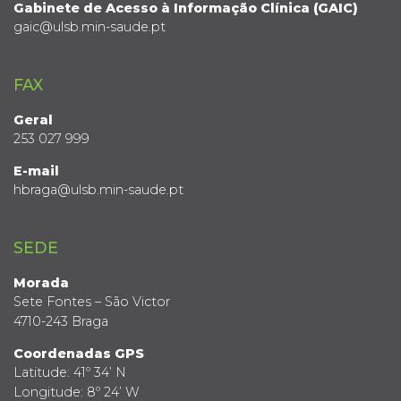
Gabinete de Acesso à Informação Clínica (GAIC)
gaic@ulsb.min-saude.pt
FAX
Geral
253 027 999
E-mail
hbraga@ulsb.min-saude.pt
SEDE
Morada
Sete Fontes – São Victor
4710-243 Braga
Coordenadas GPS
Latitude: 41º 34’ N
Longitude: 8º 24’ W