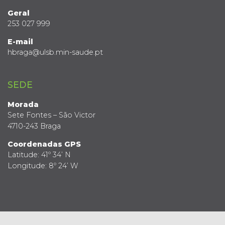
Geral
253 027 999
E-mail
hbraga@ulsb.min-saude.pt
SEDE
Morada
Sete Fontes – São Victor
4710-243 Braga
Coordenadas GPS
Latitude: 41º 34’ N
Longitude: 8º 24’ W