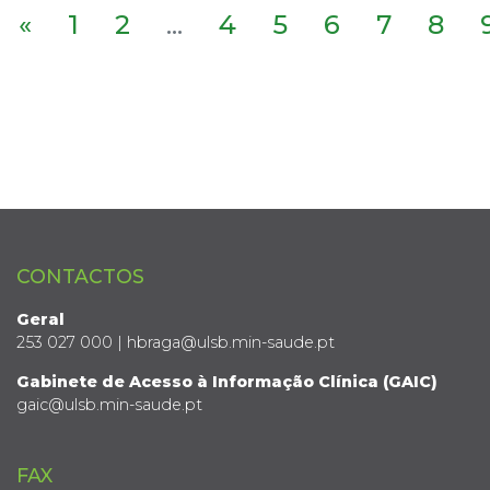
«
1
2
...
4
5
6
7
8
CONTACTOS
Geral
253 027 000 | hbraga@ulsb.min-saude.pt
Gabinete de Acesso à Informação Clínica (GAIC)
gaic@ulsb.min-saude.pt
FAX