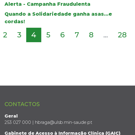
Alerta - Campanha Fraudulenta
Quando a Solidariedade ganha asas...e
cordas!
2
3
4
5
6
7
8
...
28
CONTACTOS
Geral
253 027 000 | hbraga@ulsb.min-saude.pt
Gabinete de Acesso à Informação Clínica (GAIC)