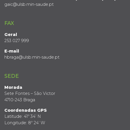
gaic@ulsb.min-saude.pt
FAX
Geral
253 027 999
E-mail
hbraga@ulsb.min-saude.pt
SEDE
Morada
Sete Fontes – São Victor
4710-243 Braga
Coordenadas GPS
Latitude: 41º 34’ N
Longitude: 8º 24’ W