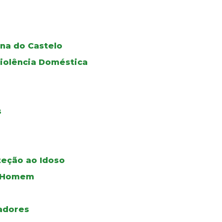
na do Castelo
iolência Doméstica
s
teção ao Idoso
do Homem
adores