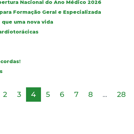
bertura Nacional do Ano Médico 2026
 para Formação Geral e Especializada
 que uma nova vida
ardiotorácicas
 cordas!
s
2
3
4
5
6
7
8
...
28