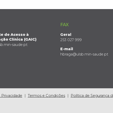
FAX
te de Acesso à
Geral
ção Clínica (GAIC)
253 027 999
sb.min-saude.pt
E-mail
hbraga@ulsb.min-saude.pt
e Privacidade
Termos e Condições
Política de Segurança 