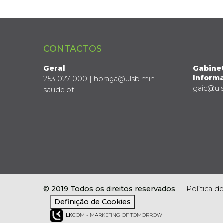
CONTACTOS
Geral
Gabine
Informa
253 027 000 | hbraga@ulsb.min-
gaic@ul
saude.pt
© 2019 Todos os direitos reservados
Política d
Definição de Cookies
LK
COM - MARKETING OF TOMORROW