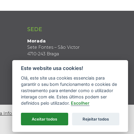
SEDE
Morada
Sete Fontes – São Victor
4710-243 Braga
Coordenadas GPS
Este website usa cookies!
Latitude: 41º 34’ N
Longitude: 8º 24’ W
Olá, este site usa cookies essenciais para
garantir o seu bom funcionamento e cookies de
rastreamento para entender como o utilizador
interage com ele. Estes últimos podem ser
definidos pelo utilizador.
Escolher
da Informação
Aceitar todos
Rejeitar todos