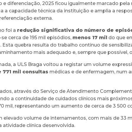
e diferenciação, 2025 ficou igualmente marcado pela re
a a capacidade técnica da instituição e amplia a respo
referenciação externa.
o foi a
redução significativa do número de episó
-se cerca de 195 mil episódios,
menos 17 mil
do que em
a. Esta quebra resulta do trabalho contínuo de sensibi
caminhamento mais adequado e, sempre que possível, o
mada, a ULS Braga voltou a registar um volume express
 771 mil consultas
médicas e de enfermagem, num a
dados, através do Serviço de Atendimento Complementar
ndo a continuidade de cuidados clínicos mais próximo
570 mil, representando um aumento de cerca de 3 500 co
 elevado volume de internamentos, com mais de 33 mil
 atividade clínica desenvolvida.