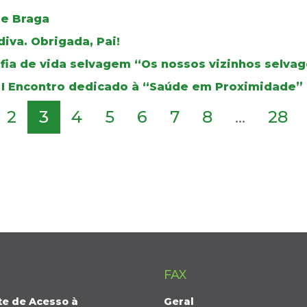
de Braga
iva. Obrigada, Pai!
fia de vida selvagem “Os nossos vizinhos selva
 I Encontro dedicado à “Saúde em Proximidade”
2
3
4
5
6
7
8
...
28
FAX
te de Acesso à
Geral