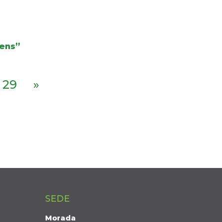
gens”
29
»
SEDE
Morada