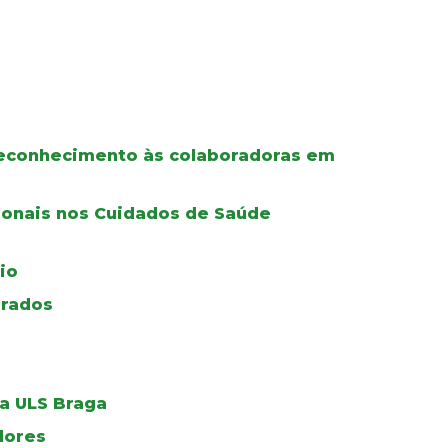
 reconhecimento às colaboradoras em
ionais nos Cuidados de Saúde
io
grados
a ULS Braga
dores