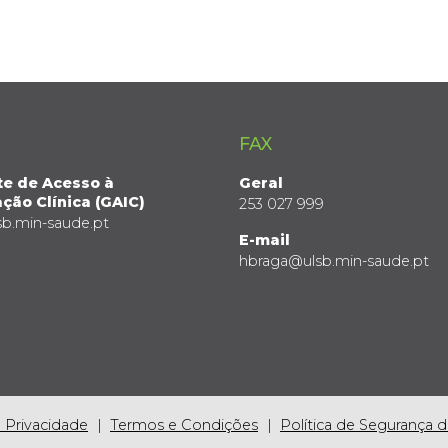
FAX
te de Acesso à
Geral
ção Clínica (GAIC)
253 027 999
sb.min-saude.pt
E-mail
hbraga@ulsb.min-saude.pt
e Privacidade
Termos e Condições
Política de Segurança 