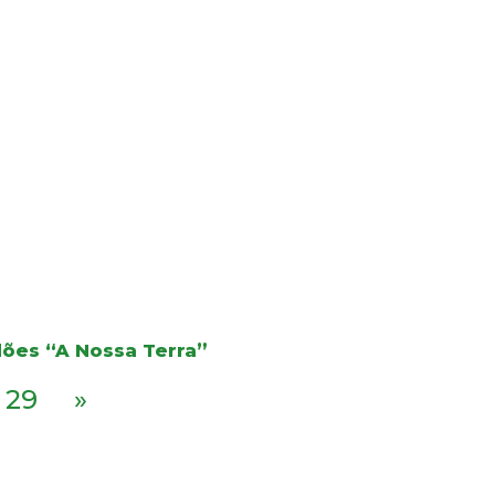
dões “A Nossa Terra”
29
»