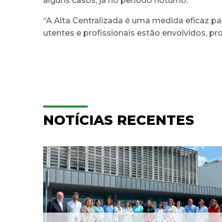
alguns casos, já no período noturno.
“A Alta Centralizada é uma medida eficaz p
utentes e profissionais estão envolvidos, p
NOTÍCIAS RECENTES
ULS Braga assinalou o Dia
aga
Mundial do Cérebro com
.
as II Jorna...
22 Jul 2026