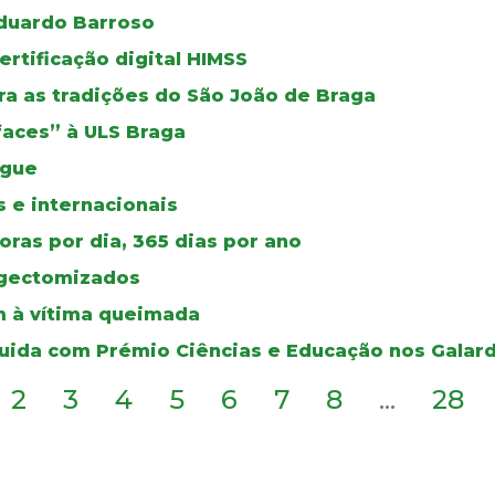
duardo Barroso
certificação digital HIMSS
a as tradições do São João de Braga
faces” à ULS Braga
ngue
 e internacionais
ras por dia, 365 dias por ano
ingectomizados
 à vítima queimada
guida com Prémio Ciências e Educação nos Galar
2
3
4
5
6
7
8
...
28