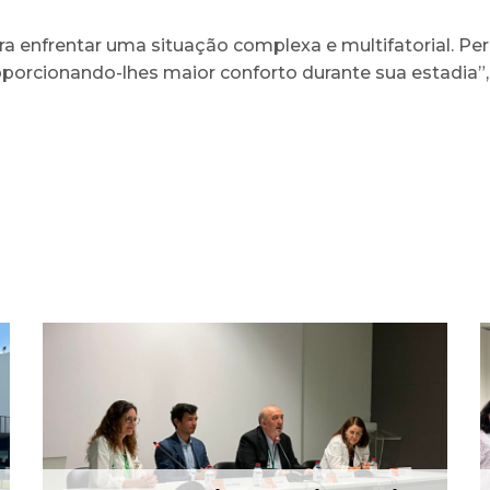
ara enfrentar uma situação complexa e multifatorial. 
roporcionando-lhes maior conforto durante sua estadia”
Arcebispo Primaz de
Braga realiza dádiva no
Banco de Sangue
21 Jul 2026