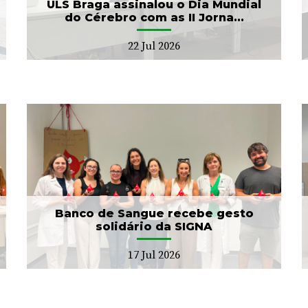
ULS Braga assinalou o Dia Mundial
do Cérebro com as II Jorna...
22 Jul 2026
ULS Braga conclui a
unificação das bases de
dados dos Cuidad...
15 Jul 2026
Banco de Sangue recebe gesto
solidário da SIGNA
17 Jul 2026