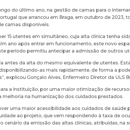
longo do último ano, na gestão de camas para o interna
ortugal que arrancou em Braga, em outubro de 2023, to
de camas disponíveis.
er 15 utentes em simultâneo, cuja alta clínica tenha si
 Um ano após entrar em funcionamento, este novo espaç
te período permitiu antecipar a admissão de outros ut
da antes da alta do mesmo equivalente de utentes. Est
sponibilizando-as mais rapidamente, de forma a poder 
, explicou Gonçalo Alves, Enfermeiro Diretor da ULS B
para a instituição, por uma maior otimização de recurs
va melhoria na humanização dos cuidados prestados.
over uma maior acessibilidade aos cuidados de saúde 
nuidade ao projeto, que vem respondendo à taxa de ocu
cenário da emissão das altas clínicas, atribuídas, na 