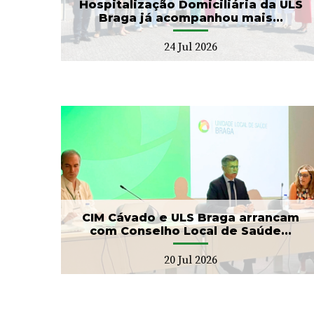
Hospitalização Domiciliária da ULS
Braga já acompanhou mais...
24 Jul 2026
ga
Banco de Sangue recebe
ho
gesto solidário da SIGNA
17 Jul 2026
CIM Cávado e ULS Braga arrancam
com Conselho Local de Saúde...
20 Jul 2026