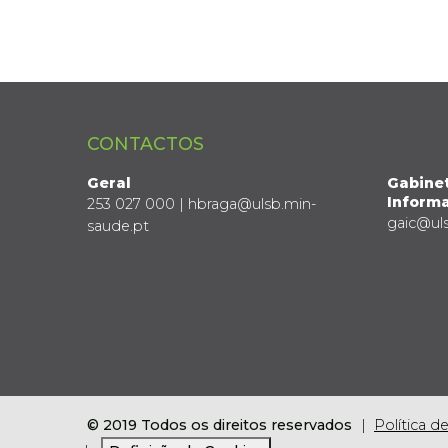
CONTACTOS
Geral
Gabine
Informa
253 027 000 | hbraga@ulsb.min-
gaic@ul
saude.pt
© 2019 Todos os direitos reservados
Política d