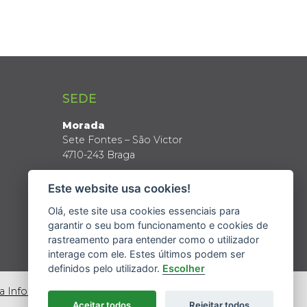
SEDE
Morada
Sete Fontes – São Victor
4710-243 Braga
Coordenadas GPS
Este website usa cookies!
Latitude: 41º 34’ N
Longitude: 8º 24’ W
Olá, este site usa cookies essenciais para
garantir o seu bom funcionamento e cookies de
rastreamento para entender como o utilizador
interage com ele. Estes últimos podem ser
definidos pelo utilizador.
Escolher
da Informação
Aceitar todos
Rejeitar todos