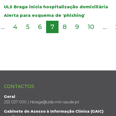
ULS Braga inicia hospitalização domiciliária
Alerta para esquema de 'phishing'
...
4
5
6
7
8
9
10
...
CONTACTOS
Geral
253 027 000 | hbraga@ulsb.min-saude.pt
Gabinete de Acesso à Informação Clínica (GAIC)