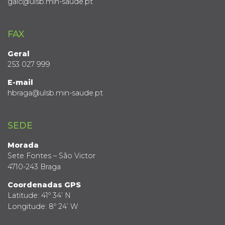
gaic@ulsb.min-saude.pt
FAX
Geral
253 027 999
E-mail
hbraga@ulsb.min-saude.pt
SEDE
Morada
Sete Fontes – São Victor
4710-243 Braga
Coordenadas GPS
Latitude: 41º 34’ N
Longitude: 8º 24’ W