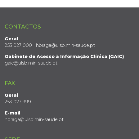
CONTACTOS
Geral
253 027 000 | hbraga@ulsb.min-saude.pt
Gabinete de Acesso à Informação Clínica (GAIC)
gaic@ulsb.min-saude.pt
FAX
Geral
253 027 999
E-mail
hbraga@ulsb.min-saude.pt