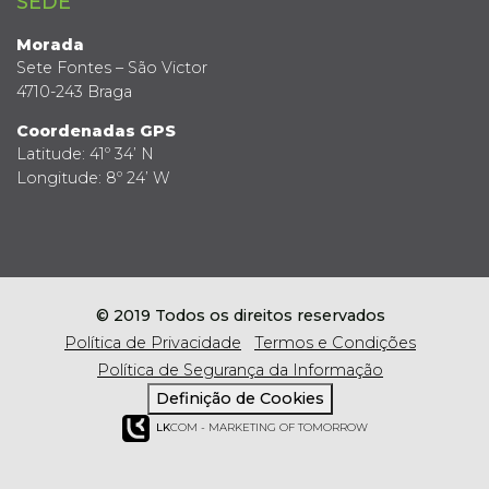
SEDE
Morada
Sete Fontes – São Victor
4710-243 Braga
Coordenadas GPS
Latitude: 41º 34’ N
Longitude: 8º 24’ W
© 2019 Todos os direitos reservados
Política de Privacidade
Termos e Condições
Política de Segurança da Informação
Definição de Cookies
LK
COM - MARKETING OF TOMORROW