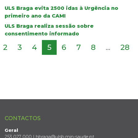
ULS Braga evita 2500 idas à Urgência no
primeiro ano da CAMI
ULS Braga realiza sessão sobre
consentimento informado
2
3
4
5
6
7
8
...
28
CONTACTOS
Geral
253 027 000 | hbraga@ulsb.min-saude.pt