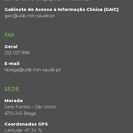
Gabinete de Acesso à Informação Clínica (GAIC)
gaic@ulsb.min-saude.pt
FAX
Geral
253 027 999
E-mail
hbraga@ulsb.min-saude.pt
SEDE
Morada
Sete Fontes – São Victor
4710-243 Braga
Coordenadas GPS
Latitude: 41º 34’ N