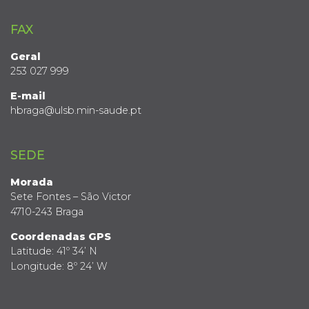
FAX
Geral
253 027 999
E-mail
hbraga@ulsb.min-saude.pt
SEDE
Morada
Sete Fontes – São Victor
4710-243 Braga
Coordenadas GPS
Latitude: 41º 34’ N
Longitude: 8º 24’ W