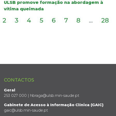
ULSB promove formação na abordagem à
vítima queimada
2
3
4
5
6
7
8
...
28
CONTACTOS
Geral
253 027 000 | hbraga@ulsb.min-saude.pt
Gabinete de Acesso à Informação Clínica (GAIC)
gaic@ulsb.min-saude.pt