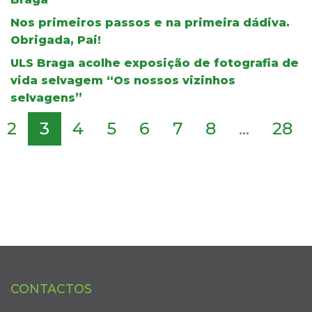
Nos primeiros passos e na primeira dádiva.
Obrigada, Pai!
ULS Braga acolhe exposição de fotografia de
vida selvagem “Os nossos vizinhos
selvagens”
2
3
4
5
6
7
8
...
28
CONTACTOS