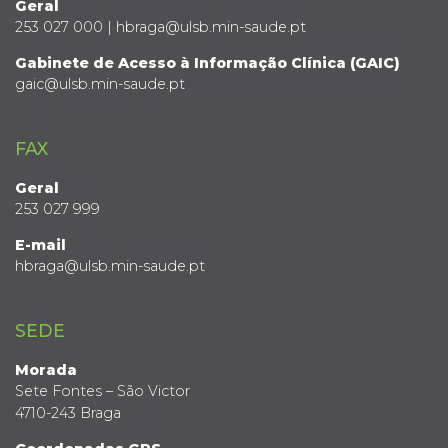
Geral
253 027 000 | hbraga@ulsb.min-saude.pt
Gabinete de Acesso à Informação Clínica (GAIC)
gaic@ulsb.min-saude.pt
FAX
Geral
253 027 999
E-mail
hbraga@ulsb.min-saude.pt
SEDE
Morada
Sete Fontes – São Victor
4710-243 Braga