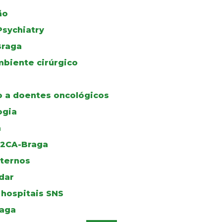
ão
Psychiatry
Braga
biente cirúrgico
 a doentes oncológicos
ogia
a
u 2CA-Braga
ternos
dar
 hospitais SNS
raga