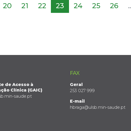
20
21
22
23
24
25
26
..
FAX
te de Acesso à
Geral
ção Clínica (GAIC)
253 027 999
sb.min-saude.pt
E-mail
hbraga@ulsb.min-saude.pt