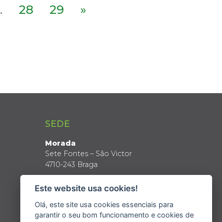
.
28
29
»
SEDE
Morada
Sete Fontes – São Victor
4710-243 Braga
Coordenadas GPS
Este website usa cookies!
Latitude: 41º 34’ N
Longitude: 8º 24’ W
Olá, este site usa cookies essenciais para
garantir o seu bom funcionamento e cookies de