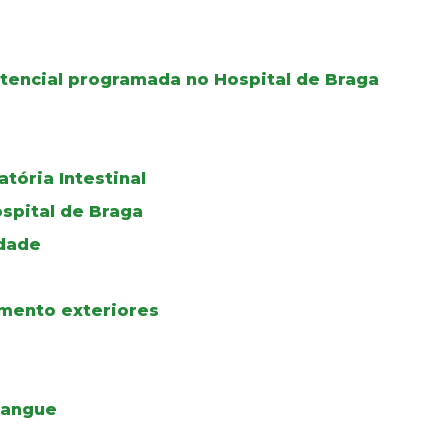
tencial programada no Hospital de Braga
tória Intestinal
ospital de Braga
edade
amento exteriores
Sangue