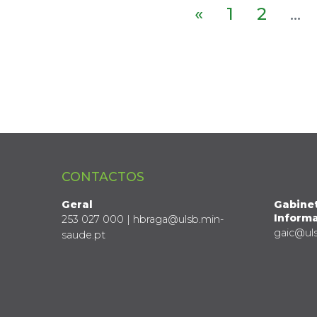
«
1
2
...
CONTACTOS
Geral
Gabine
Informa
253 027 000 | hbraga@ulsb.min-
gaic@ul
saude.pt