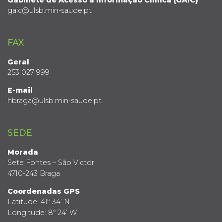
gaic@ulsb.min-saude.pt
FAX
Geral
253 027 999
E-mail
hbraga@ulsb.min-saude.pt
SEDE
Morada
Sete Fontes – São Victor
4710-243 Braga
Coordenadas GPS
Latitude: 41º 34’ N
Longitude: 8º 24’ W