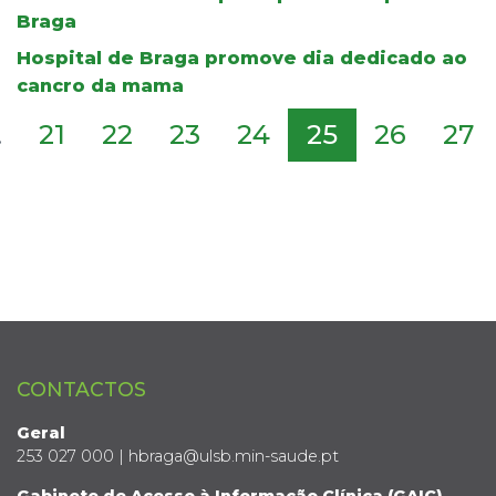
Braga
Hospital de Braga promove dia dedicado ao
cancro da mama
.
21
22
23
24
25
26
27
CONTACTOS
Geral
253 027 000 | hbraga@ulsb.min-saude.pt
Gabinete de Acesso à Informação Clínica (GAIC)