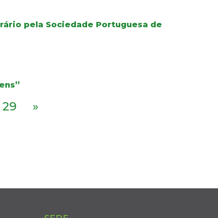
orário pela Sociedade Portuguesa de
gens”
29
»