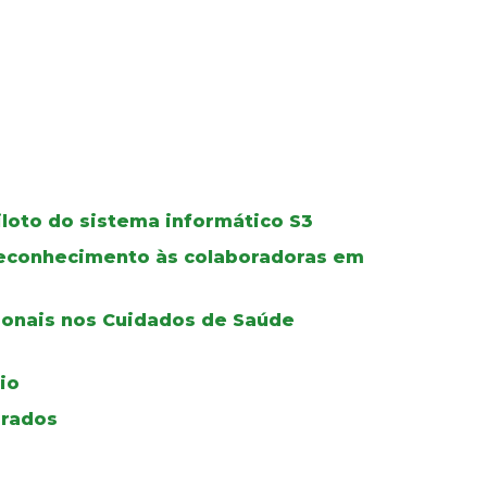
iloto do sistema informático S3
 reconhecimento às colaboradoras em
ionais nos Cuidados de Saúde
io
grados