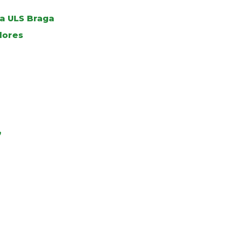
a ULS Braga
dores
”