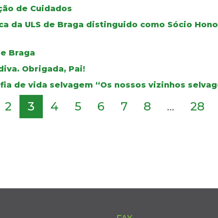
ção de Cuidados
rica da ULS de Braga distinguido como Sócio Hon
de Braga
iva. Obrigada, Pai!
fia de vida selvagem “Os nossos vizinhos selva
2
3
4
5
6
7
8
...
28