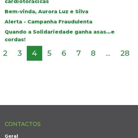
cardiotorácicas
Bem-vinda, Aurora Luz e Silva
Alerta - Campanha Fraudulenta
Quando a Solidariedade ganha asas...e
cordas!
2
3
4
5
6
7
8
...
28
CONTACTOS
Geral