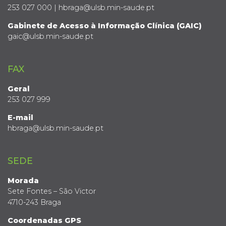
253 027 000 | hbraga@ulsb.min-saude.pt
Gabinete de Acesso à Informação Clínica (GAIC)
gaic@ulsb.min-saude.pt
FAX
Geral
253 027 999
E-mail
hbraga@ulsb.min-saude.pt
SEDE
Morada
Sete Fontes – São Victor
4710-243 Braga
Coordenadas GPS