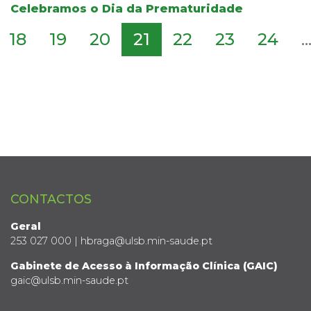
Celebramos o Dia da Prematuridade
18
19
20
21
22
23
24
..
CONTACTOS
Geral
253 027 000 | hbraga@ulsb.min-saude.pt
Gabinete de Acesso à Informação Clínica (GAIC)
gaic@ulsb.min-saude.pt