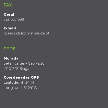
FAX
Geral
253 027 999
E-mail
hbraga@ulsb.min-saude.pt
SEDE
Morada
Sete Fontes – São Victor
4710-243 Braga
Coordenadas GPS
Latitude: 41º 34’ N
Longitude: 8º 24’ W