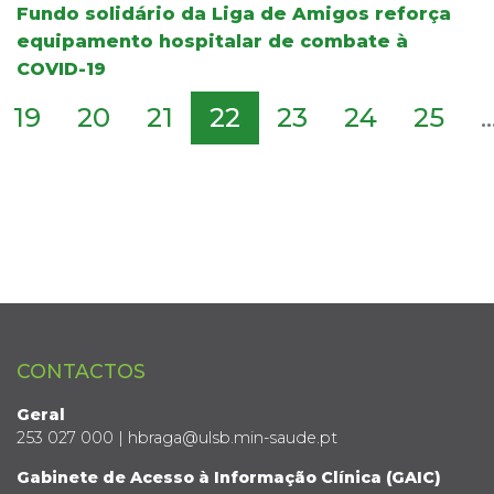
Fundo solidário da Liga de Amigos reforça
equipamento hospitalar de combate à
COVID-19
19
20
21
22
23
24
25
..
CONTACTOS
Geral
253 027 000 | hbraga@ulsb.min-saude.pt
Gabinete de Acesso à Informação Clínica (GAIC)