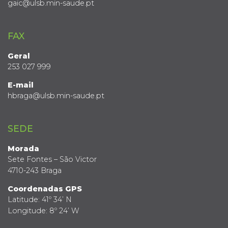
gaic@ulsb.min-saude.pt
FAX
Geral
253 027 999
E-mail
hbraga@ulsb.min-saude.pt
SEDE
Morada
Sete Fontes – São Victor
4710-243 Braga
Coordenadas GPS
Latitude: 41º 34’ N
Longitude: 8º 24’ W