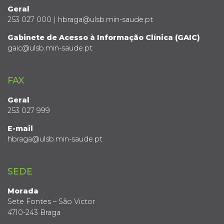
Geral
253 027 000 | hbraga@ulsb.min-saude.pt
Gabinete de Acesso à Informação Clínica (GAIC)
gaic@ulsb.min-saude.pt
FAX
Geral
253 027 999
E-mail
hbraga@ulsb.min-saude.pt
SEDE
Morada
Sete Fontes – São Victor
4710-243 Braga