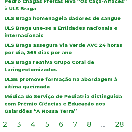
Pedro Chagas Freitas leva “Os Caça-Alfaces”
à ULS Braga
ULS Braga homenageia dadores de sangue
ULS Braga une-se a Entidades nacionais e
internacionais
ULS Braga assegura Via Verde AVC 24 horas
por dia, 365 dias por ano
ULS Braga reativa Grupo Coral de
Laringectomizados
ULSB promove formação na abordagem à
vítima queimada
Médica do Serviço de Pediatria distinguida
com Prémio Ciências e Educação nos
Galardões “A Nossa Terra”
2
3
4
5
6
7
8
...
28