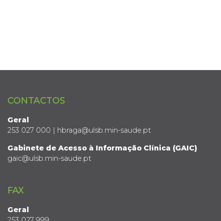
CONTACTOS
Geral
253 027 000 | hbraga@ulsb.min-saude.pt
Gabinete de Acesso à Informação Clínica (GAIC)
gaic@ulsb.min-saude.pt
FAX
Geral
253 027 999