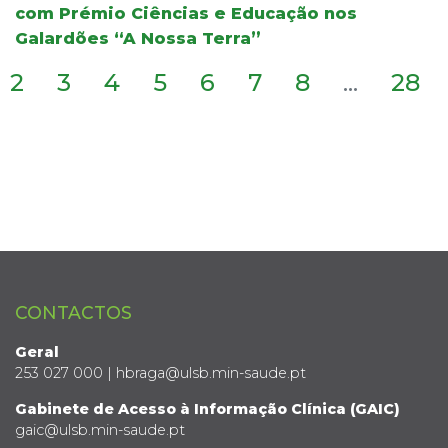
com Prémio Ciências e Educação nos
Galardões “A Nossa Terra”
2
3
4
5
6
7
8
...
28
CONTACTOS
Geral
253 027 000 | hbraga@ulsb.min-saude.pt
Gabinete de Acesso à Informação Clínica (GAIC)
gaic@ulsb.min-saude.pt