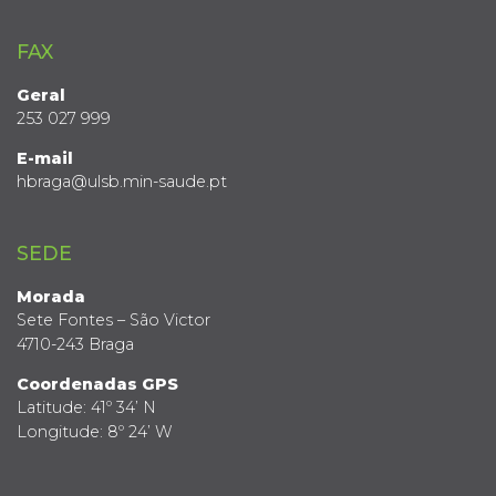
FAX
Geral
253 027 999
E-mail
hbraga@ulsb.min-saude.pt
SEDE
Morada
Sete Fontes – São Victor
4710-243 Braga
Coordenadas GPS
Latitude: 41º 34’ N
Longitude: 8º 24’ W