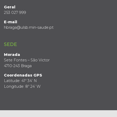
Geral
253 027 999
E-mail
hbraga@ulsb.min-saude.pt
SEDE
Morada
Sete Fontes – São Victor
4710-243 Braga
Coordenadas GPS
Latitude: 41º 34’ N
Longitude: 8º 24’ W