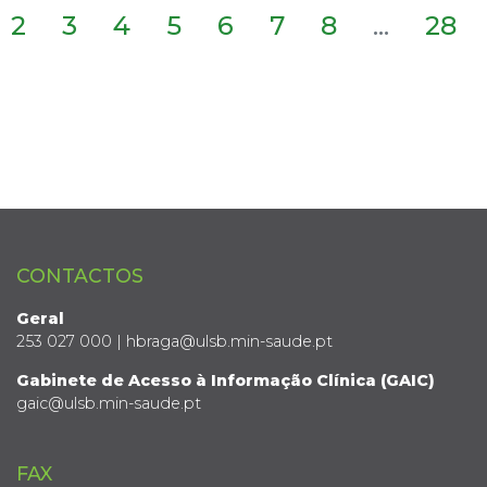
2
3
4
5
6
7
8
...
28
CONTACTOS
Geral
253 027 000 | hbraga@ulsb.min-saude.pt
Gabinete de Acesso à Informação Clínica (GAIC)
gaic@ulsb.min-saude.pt
FAX