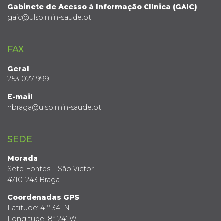
Gabinete de Acesso à Informação Clínica (GAIC)
gaic@ulsb.min-saude.pt
FAX
Geral
253 027 999
E-mail
hbraga@ulsb.min-saude.pt
SEDE
Morada
Sete Fontes – São Victor
4710-243 Braga
Coordenadas GPS
Latitude: 41º 34’ N
Longitude: 8º 24’ W