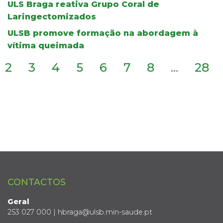
ULS Braga reativa Grupo Coral de
Laringectomizados
ULSB promove formação na abordagem à
vítima queimada
2
3
4
5
6
7
8
...
28
CONTACTOS
Geral
253 027 000 | hbraga@ulsb.min-saude.pt