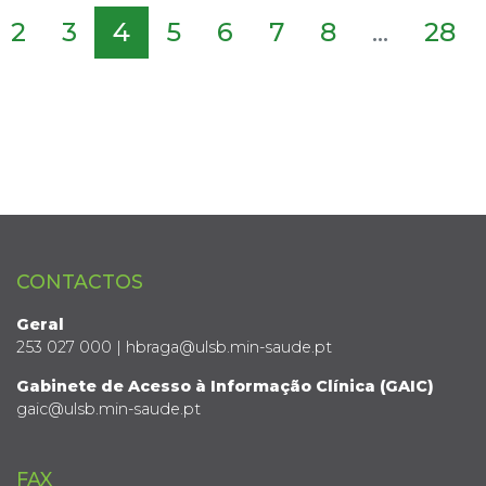
2
3
4
5
6
7
8
...
28
CONTACTOS
Geral
253 027 000 | hbraga@ulsb.min-saude.pt
Gabinete de Acesso à Informação Clínica (GAIC)
gaic@ulsb.min-saude.pt
FAX