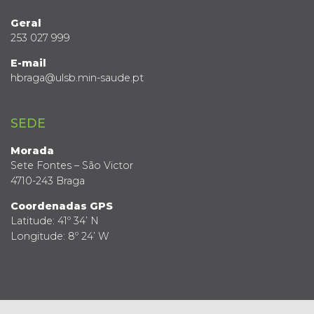
Geral
253 027 999
E-mail
hbraga@ulsb.min-saude.pt
SEDE
Morada
Sete Fontes – São Victor
4710-243 Braga
Coordenadas GPS
Latitude: 41º 34’ N
Longitude: 8º 24’ W