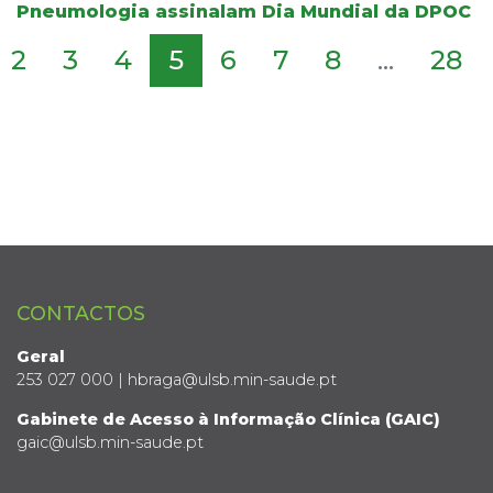
Pneumologia assinalam Dia Mundial da DPOC
2
3
4
5
6
7
8
...
28
CONTACTOS
Geral
253 027 000 | hbraga@ulsb.min-saude.pt
Gabinete de Acesso à Informação Clínica (GAIC)
gaic@ulsb.min-saude.pt