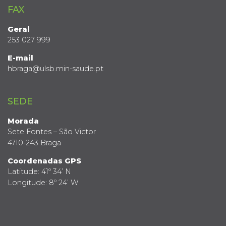
FAX
Geral
253 027 999
E-mail
hbraga@ulsb.min-saude.pt
SEDE
Morada
Sete Fontes – São Victor
4710-243 Braga
Coordenadas GPS
Latitude: 41º 34’ N
Longitude: 8º 24’ W