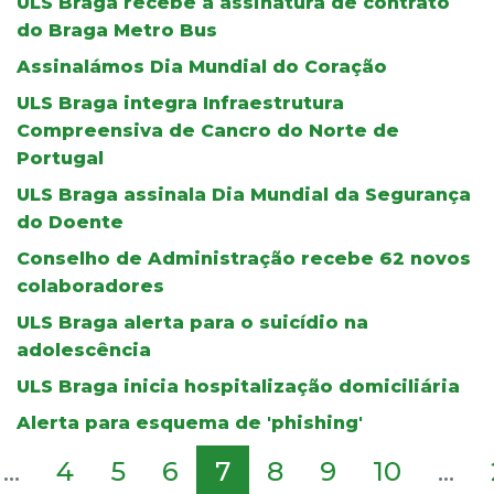
ULS Braga recebe a assinatura de contrato
do Braga Metro Bus
Assinalámos Dia Mundial do Coração
ULS Braga integra Infraestrutura
Compreensiva de Cancro do Norte de
Portugal
ULS Braga assinala Dia Mundial da Segurança
do Doente
Conselho de Administração recebe 62 novos
colaboradores
ULS Braga alerta para o suicídio na
adolescência
ULS Braga inicia hospitalização domiciliária
Alerta para esquema de 'phishing'
...
4
5
6
7
8
9
10
...