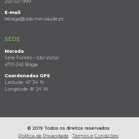
253 027 999
E-mail
hbraga@ulsb.min-saude.pt
SEDE
Morada
Sete Fontes – São Victor
4710-243 Braga
Coordenadas GPS
Latitude: 41º 34’ N
Longitude: 8º 24’ W
© 2019 Todos os direitos reservados
Política de Privacidade
Termos e Condições