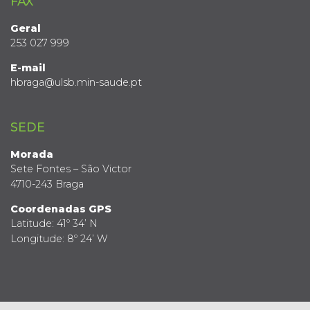
FAX
Geral
253 027 999
E-mail
hbraga@ulsb.min-saude.pt
SEDE
Morada
Sete Fontes – São Victor
4710-243 Braga
Coordenadas GPS
Latitude: 41º 34’ N
Longitude: 8º 24’ W