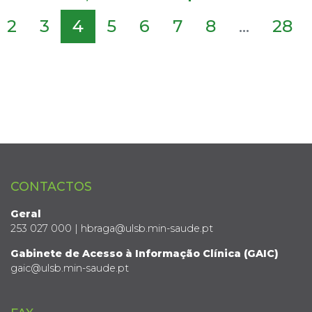
2
3
4
5
6
7
8
...
28
CONTACTOS
Geral
253 027 000 | hbraga@ulsb.min-saude.pt
Gabinete de Acesso à Informação Clínica (GAIC)
gaic@ulsb.min-saude.pt