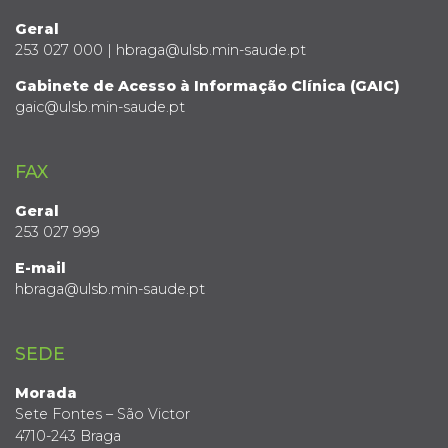
Geral
253 027 000 | hbraga@ulsb.min-saude.pt
Gabinete de Acesso à Informação Clínica (GAIC)
gaic@ulsb.min-saude.pt
FAX
Geral
253 027 999
E-mail
hbraga@ulsb.min-saude.pt
SEDE
Morada
Sete Fontes – São Victor
4710-243 Braga