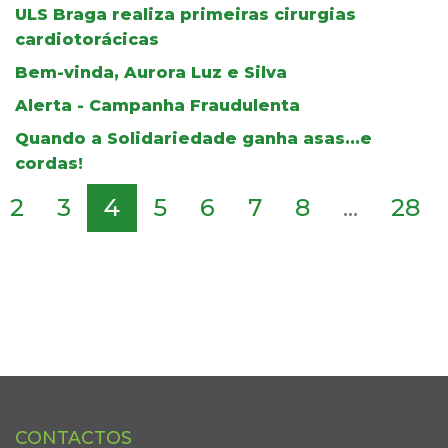
ULS Braga realiza primeiras cirurgias
cardiotorácicas
Bem-vinda, Aurora Luz e Silva
Alerta - Campanha Fraudulenta
Quando a Solidariedade ganha asas...e
cordas!
2
3
4
5
6
7
8
...
28
CONTACTOS